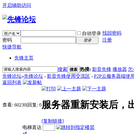
开启辅助访问
找回密码
自动登录
密码
注册
登录
快捷导航
先锋主页
搜索
热搜:
影音先锋
播放器
怎
搜索
先锋论坛
»
先锋论坛
›
影音先锋使用交流区
›
P2P云服务器端使
返回列表
服务器重新安装后，
查看:
60230
|
回复:
0
[复制链接]
电梯直达
#