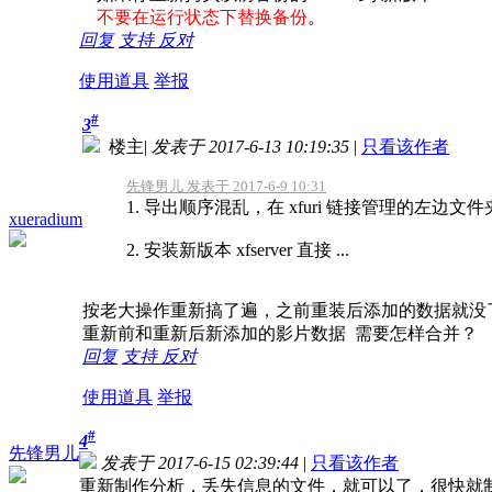
不要在运行状态下替换备份
。
回复
支持
反对
使用道具
举报
#
3
楼主
|
发表于 2017-6-13 10:19:35
|
只看该作者
先锋男儿 发表于 2017-6-9 10:31
1. 导出顺序混乱，在 xfuri 链接管理的左边
xueradium
2. 安装新版本 xfserver 直接 ...
按老大操作重新搞了遍，之前重装后添加的数据就没
重新前和重新后新添加的影片数据 需要怎样合并？
回复
支持
反对
使用道具
举报
#
4
先锋男儿
发表于 2017-6-15 02:39:44
|
只看该作者
重新制作分析，丢失信息的文件，就可以了，很快就