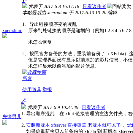
1
发表于 2017-6-8 16:11:18
|
只看该作者
本帖最后由 xueradium 于 2017-6-13 10:20 编辑
1、导出链接顺序变的凌乱
xueradium
原来到处链接的顺序是递增的（例如1 2 3 4 5 6 7 8 9 10 
求怎么恢复
2、按照官方备份的方法，重装前备份了（XFdata
但是管理界面没有显示以前添加的影片信息，不便
求怎样显示以前添加的影片信息。
收藏
回复
使用道具
举报
#
2
发表于 2017-6-9 10:31:49
|
只看该作者
1. 导出顺序混乱，在 xfuri 链接管理的左边文件夹
先锋男儿
2.
安装新版本 xfserver 直接覆盖 老版本就可以了， xf
如果你重新拷贝以前备份的 xfdata 到 新版本 xfser